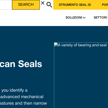
STRUMENTO SEAL ID
POR
SOLUZIONI
SETTORI
can Seals
 you identify a
y advanced mechanical
features and then narrow