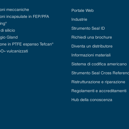
ioni meccaniche
Portale Web
oni incapsulate in FEP/PFA
Industrie
ing®
Strumento Seal ID
i silicio
gio Gland
Richiedi una brochure
ione in PTFE espanso Tefcan®
Diventa un distributore
«O» vulcanizzati
Informazioni materiali
Sistema di codifica americano
Strumento Seal Cross Referen
Ristrutturazione e riparazione
Regolamenti e accreditamenti
Hub della conoscenza