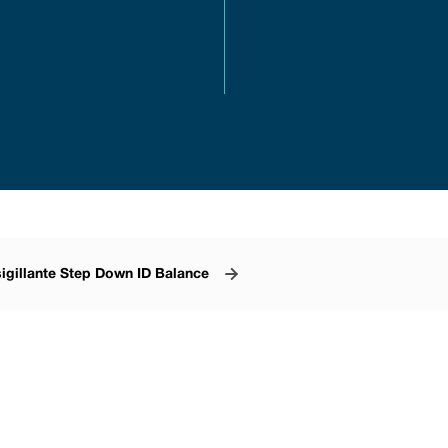
.
sigillante Step Down ID Balance