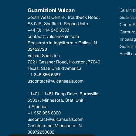
Guarnizioni Vulcan
Guarniz
South West Centre, Troutbeck Road, 
Guarnizi
S8 0JR, Sheffield, Regno Unito
Chem-R
+44 (0) 114 249 3333
Carburo d
contact@vulcanseals.com
Imballag
Registrato in Inghilterra e Galles | N. 
Guarniz
02422728
Anelli a 
Vulcan Seals Inc
7221 Gessner Road, Houston, 77040, 
Texas, Stati Uniti d'America
+1 346 856 6587
uscontact@vulcanseals.com
11401-11481 Rupp Drive, Burnsville, 
55337, Minnesota, Stati Uniti 
d'America
+1 952 955 8800
uscontact@vulcanseals.com
Costituita nel Minnesota | N. 
38972250002