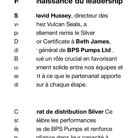
Reconnaissance du leadership
Simon David Hussey
, directeur des
ventes chez Vulcan Seals, a
personnellement remis le Silver
Distributor Certificate à
Beth James
,
directeur général de
BPS Pumps Ltd
.
Beth a joué un rôle crucial en favorisant
un alignement solide entre nos équipes et
en veillant à ce que le partenariat apporte
de la valeur à chaque étape.
Ce
Contrat de distribution Silver
Ce
statut célèbre les performances
éprouvées de BPS Pumps et renforce