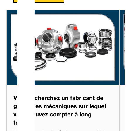
Vous recherchez un fabricant de
V
garnitures mécaniques sur lequel
t
vous pouvez compter à long
p
terme ?
l