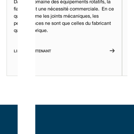
Dans le domaine des équipements rotatifs, la
Lo
fiabilité est une nécessité commerciale. ‍ En ce
ré
qui concerne les joints mécaniques, les
pr
performances ne sont que celles du fabricant
vo
qui les fabrique.
fa
Se
et
LISEZ MAINTENANT
LI