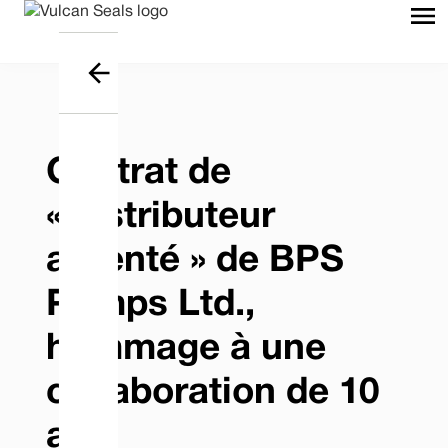
Contrat de
« distributeur
argenté » de BPS
Pumps Ltd.,
hommage à une
collaboration de 10
ans