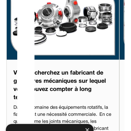
Vous recherchez un fabricant de
V
garnitures mécaniques sur lequel
t
vous pouvez compter à long
p
terme ?
l
Dans le domaine des équipements rotatifs, la
Lo
fiabilité est une nécessité commerciale. ‍ En ce
ré
qui concerne les joints mécaniques, les
pr
×
performances ne sont que celles du fabricant
vo