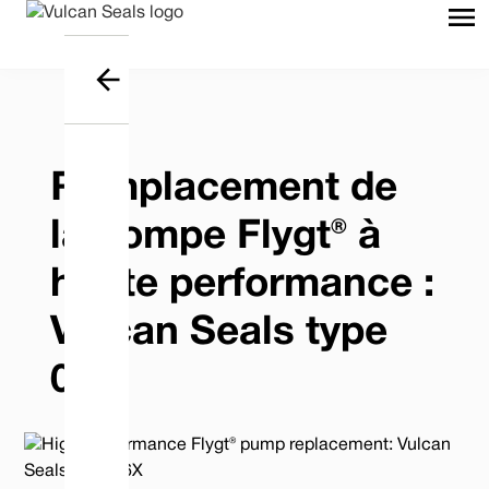
Remplacement de
la pompe Flygt® à
haute performance :
Vulcan Seals type
06X