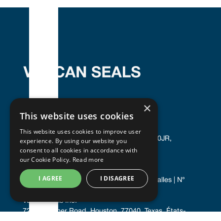
×
This website uses cookies
Sceaux vulcains
This website uses cookies to improve user
Le centre sud-ouest, Troutbeck Road, S8 0JR, 
experience. By using our website you
Sheffield, Royaume-Uni
consent to all cookies in accordance with
our Cookie Policy.
Read more
+44 (0) 114 249 3333
contact@vulcanseals.com
I AGREE
I DISAGREE
Enregistrée en Angleterre et au Pays de Galles | N° 
02422728
Vulcan Seals Inc.
7221 Gessner Road, Houston, 77040, Texas, États-