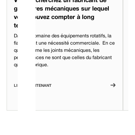
Vous recherchez un fabricant de
V
garnitures mécaniques sur lequel
t
vous pouvez compter à long
p
terme ?
l
Dans le domaine des équipements rotatifs, la
Lo
fiabilité est une nécessité commerciale. ‍ En ce
ré
qui concerne les joints mécaniques, les
pr
performances ne sont que celles du fabricant
vo
qui les fabrique.
fa
Se
et
LISEZ MAINTENANT
LI